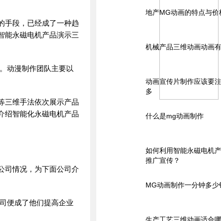
地产MG动画的特点与价
的手段，已经成了一种趋
智能永磁电机产品演示三
机械产品三维动画动画
势。动漫制作团队主要以
动画宣传片制作应该要
多
等三维手法依次展示产品
介绍智能化永磁电机产品
什么是mg动画制作
如何利用智能永磁电机
推广宣传？
公司情况，为下面公司介
MG动画制作一分钟多少
公司便成了他们提高企业
生产工艺三维动画适合